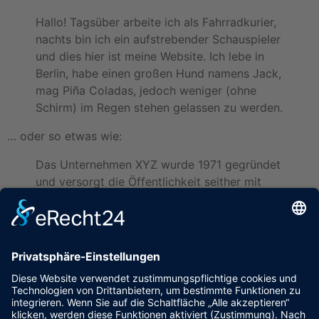
Hallo! Tagsüber arbeite ich als Fahrradkurier,
nachts bin ich ein aufstrebender Schauspieler
und dies hier ist meine Website. Ich lebe in
Berlin, habe einen großen Hund namens Jack,
mag Piña Coladas, jedoch weniger (ohne
Schirm) im Regen stehen gelassen zu werden.
… oder so etwas wie:
Das Unternehmen XYZ wurde 1971 gegründet
und versorgt die Öffentlichkeit seither mit
qualitativ hochwertigen Produkten. An
seinem Standort in einer kleinen Großstadt
beschäftigt der Betrieb über 2.000 Menschen
und unterstützt die Stadtbewohner in
vielfacher Hinsicht.
Als neuer WordPress-Benutzer solltest du
dein
Dashboard
aufrufen, um diese Seite zu löschen und